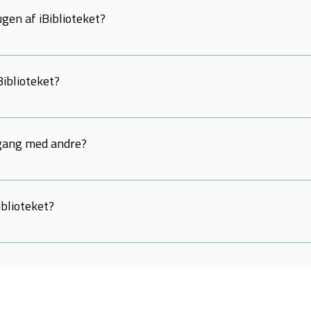
lærerforeningens Forlag Forlaget Columbus Frydenlund Gyldendal 
ugen af iBiblioteket?
ølger der startpakke med kurser og vejledning med. Man kan dog alti
et. Skriv til Systime på systime@systime.dk, hvis I har spørgsmål.
Biblioteket?
amlet på iBog.dk. Du kan også tilgå dine iBøger enkeltvis ved at fin
dgang med andre?
 bruger, og den er personlig – uanset om du bruger en privat mail el
iblioteket?
ystime@systime.dk eller ringe på 70 12 11 00.