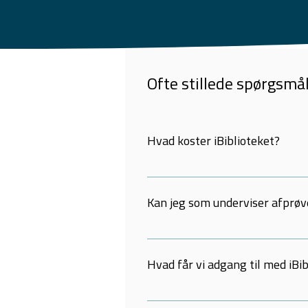
Ofte stillede spørgsmå
Hvad koster iBiblioteket?
Det afhænger af skoletypen. Se pri
Kan jeg som underviser afprøve
Ja, som Pluslærer har du adgang til
indgår i iBiblioteket.
Hvad får vi adgang til med iBi
Du og dine elever får adgang til a