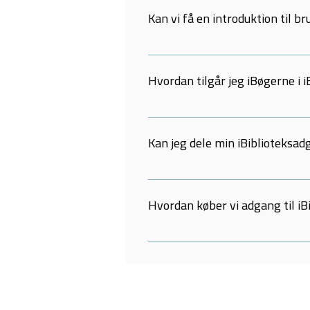
iBøger fra følgende forlag: Dansk
Kan vi få en introduktion til br
Ja, når I bestiller iBiblioteket, f
vejledning, hvis man får brug for d
Hvordan tilgår jeg iBøgerne i i
Alle iBøger, du har adgang til, er s
øverste højre hjørne.
Kan jeg dele min iBiblioteksa
Nej, din adgang er bundet op på din
Hvordan køber vi adgang til iB
I skal blot skrive til Systime på s