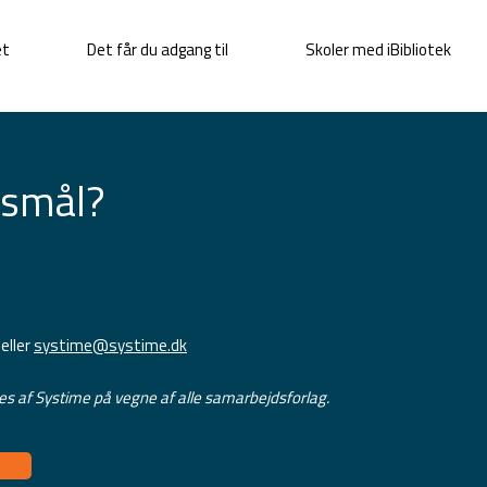
et
Det får du adgang til
Skoler med iBibliotek
gsmål?
eller
systime@systime.dk
res af Systime på vegne af alle samarbejdsforlag.