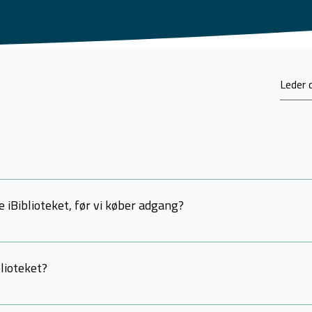
l
ser her.
 iBiblioteket, før vi køber adgang?
 alle iBøger i dine tilmeldte fag på iBog.dk. og kan med fordel prøve
blioteket?
lle iBøger fra seks førende undervisningsforlag med ubegrænsede mu